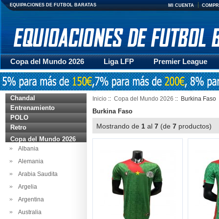
EQUIPACIONES DE FUTBOL BARATAS
MI CUENTA
COMPR
Copa del Mundo 2026
Liga LFP
Premier League
Mujer
Otras series
Accesorios
Entrenamiento
Chandal
Inicio
::
Copa del Mundo 2026
:: Burkina Faso
Entrenamiento
Burkina Faso
POLO
Mostrando de
1
al
7
(de
7
productos
Retro
Copa del Mundo 2026
Albania
Alemania
Arabia Saudita
Argelia
Argentina
Australia