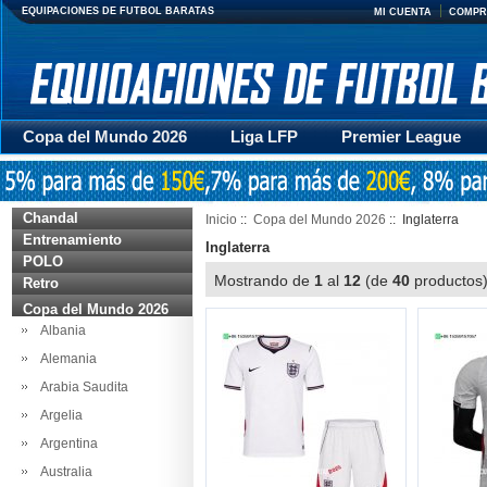
EQUIPACIONES DE FUTBOL BARATAS
MI CUENTA
COMPR
Copa del Mundo 2026
Liga LFP
Premier League
Mujer
Otras series
Accesorios
Entrenamiento
Chandal
Inicio
::
Copa del Mundo 2026
:: Inglaterra
Entrenamiento
Inglaterra
POLO
Mostrando de
1
al
12
(de
40
producto
Retro
Copa del Mundo 2026
Albania
Alemania
Arabia Saudita
Argelia
Argentina
Australia