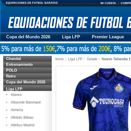
EQUIPACIONES DE FUTBOL BARATAS
MI CUENTA
COMPR
Copa del Mundo 2026
Liga LFP
Premier League
Mujer
Otras series
Accesorios
Entrenamiento
Chandal
Inicio
::
Liga LFP
::
Getafe
:: Nuevo Tailandia 1
Entrenamiento
POLO
Retro
Copa del Mundo 2026
Liga LFP
Alaves
Albacete Balompié
Almeria
Athletic Bilbao
Atletico Madrid