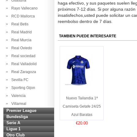
Osasuna
haga efectivo, y sus paquetes suelen lle
Rayo Vallecano
próximos 7-12 días. Si por alguna razón
insatisfechos,usted puede solicitar un c
RCD Mallorca
reembolso dentro de 7 días.
Real Betis
Real Madrid
TAMBIEN PUEDE INTERESARTE
Real Murcia
Real Oviedo
Real sociedad
Real Valladolid
Real Zaragoza
Sevilla FC
Sporting Gijon
Valencia
Nuevo Tailandia 1ª
Villarreal
Camiseta Getafe 24/25
Premier League
Azul Baratas
Bundesliga
Serie A
€20.00
Ligue 1
Otro Club