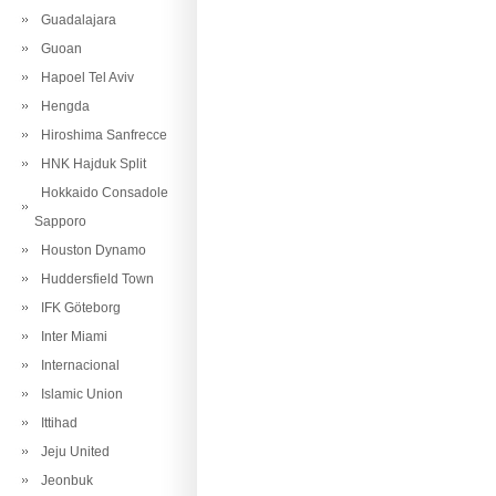
Guadalajara
Guoan
Hapoel Tel Aviv
Hengda
Hiroshima Sanfrecce
HNK Hajduk Split
Hokkaido Consadole
Sapporo
Houston Dynamo
Huddersfield Town
IFK Göteborg
Inter Miami
Internacional
Islamic Union
Ittihad
Jeju United
Jeonbuk