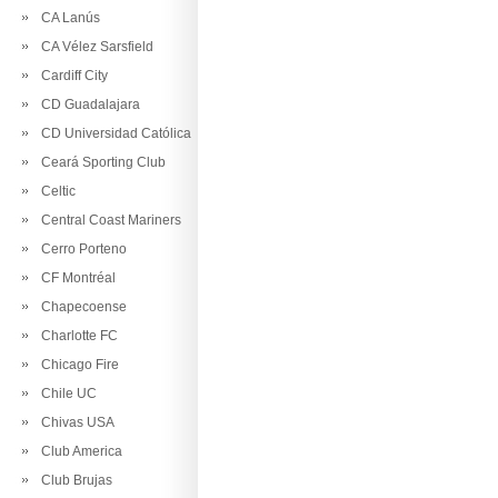
CA Lanús
CA Vélez Sarsfield
Cardiff City
CD Guadalajara
CD Universidad Católica
Ceará Sporting Club
Celtic
Central Coast Mariners
Cerro Porteno
CF Montréal
Chapecoense
Charlotte FC
Chicago Fire
Chile UC
Chivas USA
Club America
Club Brujas