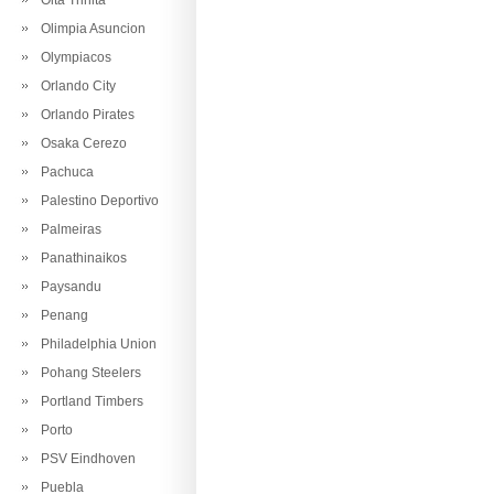
Oita Trinita
Olimpia Asuncion
Olympiacos
Orlando City
Orlando Pirates
Osaka Cerezo
Pachuca
Palestino Deportivo
Palmeiras
Panathinaikos
Paysandu
Penang
Philadelphia Union
Pohang Steelers
Portland Timbers
Porto
PSV Eindhoven
Puebla