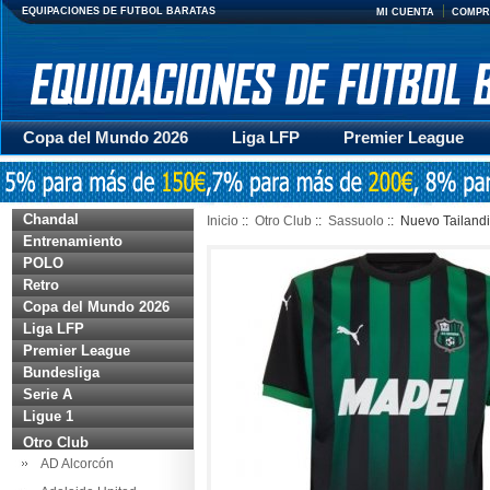
EQUIPACIONES DE FUTBOL BARATAS
MI CUENTA
COMPR
Copa del Mundo 2026
Liga LFP
Premier League
Mujer
Otras series
Accesorios
Entrenamiento
Chandal
Inicio
::
Otro Club
::
Sassuolo
:: Nuevo Tailand
Entrenamiento
POLO
Retro
Copa del Mundo 2026
Liga LFP
Premier League
Bundesliga
Serie A
Ligue 1
Otro Club
AD Alcorcón