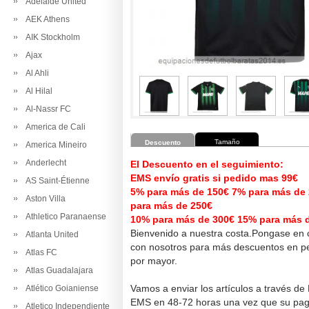
Adelaide United
AEK Athens
AIK Stockholm
Ajax
Al Ahli
Al Hilal
Al-Nassr FC
America de Cali
Tamaño
Descuento
America Mineiro
Anderlecht
El Descuento en el seguimiento:
EMS envío gratis si pedido mas 99€
AS Saint-Étienne
5% para más de 150€ 7% para más de
Aston Villa
para más de 250€
Athletico Paranaense
10% para más de 300€ 15% para más 
Bienvenido a nuestra costa.Pongase en 
Atlanta United
con nosotros para más descuentos en pe
Atlas FC
por mayor.
Atlas Guadalajara
Vamos a enviar los artículos a través de
Atlético Goianiense
EMS en 48-72 horas una vez que su pag
Atletico Independiente