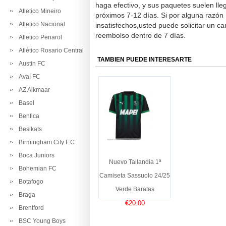
haga efectivo, y sus paquetes suelen lle
Atletico Mineiro
próximos 7-12 días. Si por alguna razón
Atletico Nacional
insatisfechos,usted puede solicitar un c
reembolso dentro de 7 días.
Atletico Penarol
Atlético Rosario Central
TAMBIEN PUEDE INTERESARTE
Austin FC
Avaí FC
AZ Alkmaar
Basel
Benfica
Besikats
Birmingham City F.C
Boca Juniors
Nuevo Tailandia 1ª
Bohemian FC
Camiseta Sassuolo 24/25
Botafogo
Verde Baratas
Braga
€20.00
Brentford
BSC Young Boys