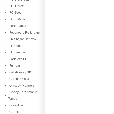
FC Juárez
FC Seoul
FC St Pauli
Fenerbahce
Feyenoord Rotterdam
FK Shajtar Donetsk
Flamengo
Fluminense
Fortaleza EC
Fulham
Galatasaray SK
Gamba Osaka
Glasgow Rangers
Godoy Cruz Antonio
Tomba
Greentown
Gremio