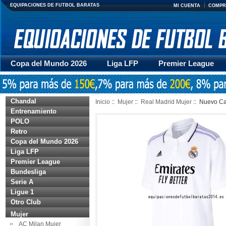
EQUIPACIONES DE FUTBOL BARATAS
MI CUENTA
COMPR
Copa del Mundo 2026
Liga LFP
Premier League
Mujer
Otras series
Accesorios
Entrenamiento
Chandal
Inicio
::
Mujer
::
Real Madrid Mujer
:: Nuevo Ca
Entrenamiento
POLO
Retro
Copa del Mundo 2026
Liga LFP
Premier League
Bundesliga
Serie A
Ligue 1
Otro Club
Mujer
AC Milan Mujer