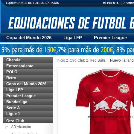
EQUIPACIONES DE FUTBOL BARATAS
MI CUENTA
COMPR
Copa del Mundo 2026
Liga LFP
Premier League
Mujer
Otras series
Accesorios
Entrenamiento
Chandal
Inicio
::
Otro Club
::
Red Bulls
:: Nuevo Tailand
Entrenamiento
POLO
Retro
Copa del Mundo 2026
Liga LFP
Premier League
Bundesliga
Serie A
Ligue 1
Otro Club
AD Alcorcón