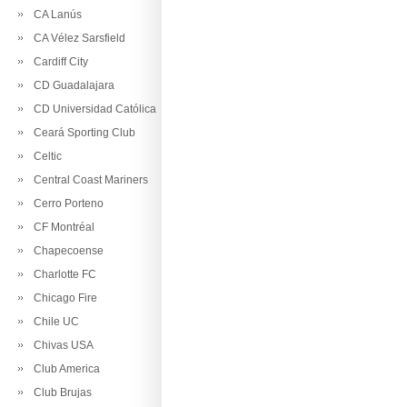
CA Lanús
CA Vélez Sarsfield
Cardiff City
CD Guadalajara
CD Universidad Católica
Ceará Sporting Club
Celtic
Central Coast Mariners
Cerro Porteno
CF Montréal
Chapecoense
Charlotte FC
Chicago Fire
Chile UC
Chivas USA
Club America
Club Brujas