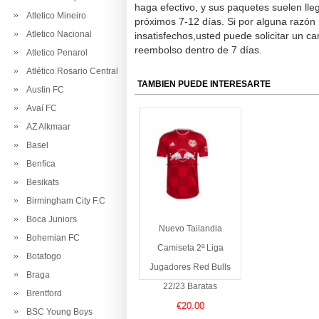
haga efectivo, y sus paquetes suelen lle
Atletico Mineiro
próximos 7-12 días. Si por alguna razón
Atletico Nacional
insatisfechos,usted puede solicitar un c
reembolso dentro de 7 días.
Atletico Penarol
Atlético Rosario Central
TAMBIEN PUEDE INTERESARTE
Austin FC
Avaí FC
AZ Alkmaar
Basel
Benfica
Besikats
Birmingham City F.C
Boca Juniors
Nuevo Tailandia
Bohemian FC
Camiseta 2ª Liga
Botafogo
Jugadores Red Bulls
Braga
22/23 Baratas
Brentford
€20.00
BSC Young Boys