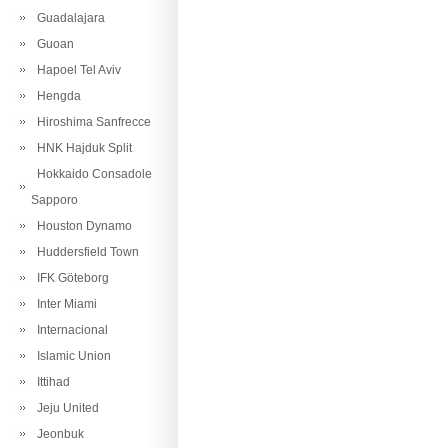
Guadalajara
Guoan
Hapoel Tel Aviv
Hengda
Hiroshima Sanfrecce
HNK Hajduk Split
Hokkaido Consadole
Sapporo
Houston Dynamo
Huddersfield Town
IFK Göteborg
Inter Miami
Internacional
Islamic Union
Ittihad
Jeju United
Jeonbuk