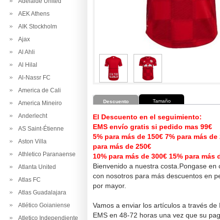
Adelaide United
AEK Athens
AIK Stockholm
Ajax
Al Ahli
Al Hilal
Al-Nassr FC
America de Cali
Tamaño
Descuento
America Mineiro
Anderlecht
El Descuento en el seguimiento:
EMS envío gratis si pedido mas 99€
AS Saint-Étienne
5% para más de 150€ 7% para más de
Aston Villa
para más de 250€
Athletico Paranaense
10% para más de 300€ 15% para más 
Bienvenido a nuestra costa.Pongase en 
Atlanta United
con nosotros para más descuentos en pe
Atlas FC
por mayor.
Atlas Guadalajara
Vamos a enviar los artículos a través de
Atlético Goianiense
EMS en 48-72 horas una vez que su pag
Atletico Independiente