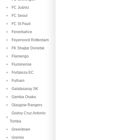
FC Juárez
FC Seoul
FC St Pauli
Fenerbahce
Feyenoord Rotterdam
FK Shajtar Donetsk
Flamengo
Fluminense
Fortaleza EC
Fulham
Galatasaray SK
Gamba Osaka
Glasgow Rangers
Godoy Cruz Antonio
Tomba
Greentown
Gremio