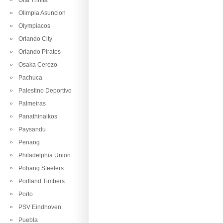
Oita Trinita
Olimpia Asuncion
Olympiacos
Orlando City
Orlando Pirates
Osaka Cerezo
Pachuca
Palestino Deportivo
Palmeiras
Panathinaikos
Paysandu
Penang
Philadelphia Union
Pohang Steelers
Portland Timbers
Porto
PSV Eindhoven
Puebla