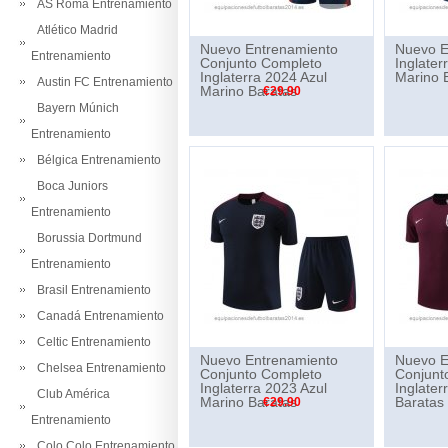
AS Roma Entrenamiento
Atlético Madrid
Nuevo Entrenamiento
Nuevo E
Entrenamiento
Conjunto Completo
Inglater
Inglaterra 2024 Azul
Marino 
Austin FC Entrenamiento
Marino Baratas
€29.90
Bayern Múnich
Entrenamiento
Bélgica Entrenamiento
Boca Juniors
Entrenamiento
Borussia Dortmund
Entrenamiento
Brasil Entrenamiento
Canadá Entrenamiento
Celtic Entrenamiento
Nuevo Entrenamiento
Nuevo E
Chelsea Entrenamiento
Conjunto Completo
Conjunt
Inglaterra 2023 Azul
Inglate
Club América
Marino Baratas
Baratas
€29.90
Entrenamiento
Colo Colo Entrenamiento