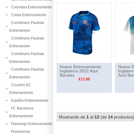
Colombia Entrenamiento
Corea Entrenamiento
Corinthians Paulista
Entrenamien
Corinthians Paulista
Entrenamien
Corinthians Paulista
Entrenamien
Nuevo Entrenamiento
Nuevo E
Corinthians Paulista
Inglaterra 2022 Azul
Inglater
Baratas
Azul Ba
Entrenamien
€17.00
Cruzeiro EC
Entrenamiento
España Entrenamiento
FC Barcelona
Entrenamiento
Mostrando de
1
al
12
(de
14
producto
Flamengo Entrenamiento
Fluminense