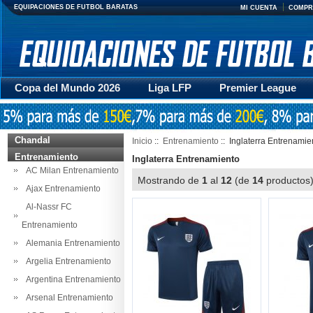
EQUIPACIONES DE FUTBOL BARATAS
MI CUENTA
COMPR
Copa del Mundo 2026
Liga LFP
Premier League
Mujer
Otras series
Accesorios
Entrenamiento
Chandal
Inicio
::
Entrenamiento
:: Inglaterra Entrenamie
Entrenamiento
Inglaterra Entrenamiento
AC Milan Entrenamiento
Mostrando de
1
al
12
(de
14
producto
Ajax Entrenamiento
Al-Nassr FC
Entrenamiento
Alemania Entrenamiento
Argelia Entrenamiento
Argentina Entrenamiento
Arsenal Entrenamiento