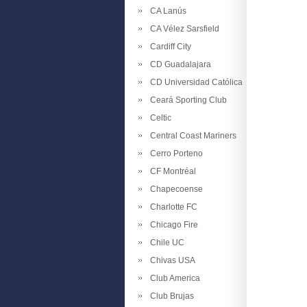
CA Lanús
CA Vélez Sarsfield
Cardiff City
CD Guadalajara
CD Universidad Católica
Ceará Sporting Club
Celtic
Central Coast Mariners
Cerro Porteno
CF Montréal
Chapecoense
Charlotte FC
Chicago Fire
Chile UC
Chivas USA
Club America
Club Brujas