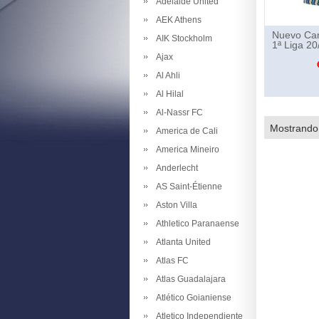
Adelaide United
AEK Athens
Nuevo Cam
AIK Stockholm
1ª Liga 20
Ajax
Al Ahli
Al Hilal
Al-Nassr FC
Mostrando
America de Cali
America Mineiro
Anderlecht
AS Saint-Étienne
Aston Villa
Athletico Paranaense
Atlanta United
Atlas FC
Atlas Guadalajara
Atlético Goianiense
Atletico Independiente