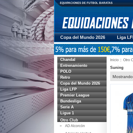
EQUIPACIONES DE FUTBOL BARATAS
Copa del Mundo 2026
Liga L
Mujer
Otras series
Acces
Chandal
Inicio
::
Otro 
Entrenamiento
Suning
POLO
Mostrando
Retro
Copa del Mundo 2026
Liga LFP
Premier League
Bundesliga
Serie A
Ligue 1
Otro Club
AD Alcorcón