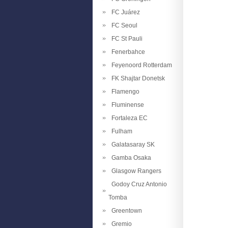
FC Juárez
FC Seoul
FC St Pauli
Fenerbahce
Feyenoord Rotterdam
FK Shajtar Donetsk
Flamengo
Fluminense
Fortaleza EC
Fulham
Galatasaray SK
Gamba Osaka
Glasgow Rangers
Godoy Cruz Antonio
Tomba
Greentown
Gremio