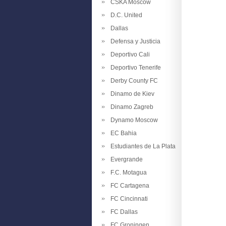
CSKA Moscow
D.C. United
Dallas
Defensa y Justicia
Deportivo Cali
Deportivo Tenerife
Derby County FC
Dinamo de Kiev
Dinamo Zagreb
Dynamo Moscow
EC Bahia
Estudiantes de La Plata
Evergrande
F.C. Motagua
FC Cartagena
FC Cincinnati
FC Dallas
FC Groningen