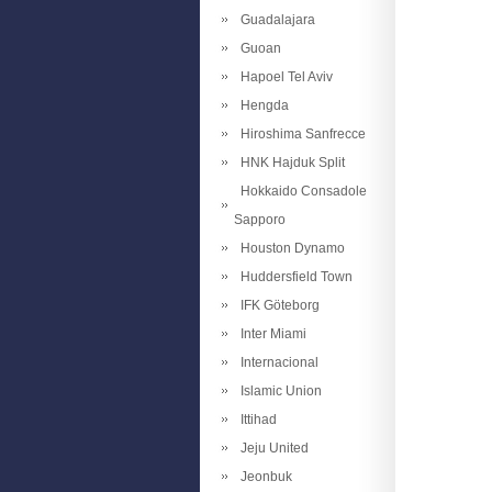
Guadalajara
Guoan
Hapoel Tel Aviv
Hengda
Hiroshima Sanfrecce
HNK Hajduk Split
Hokkaido Consadole
Sapporo
Houston Dynamo
Huddersfield Town
IFK Göteborg
Inter Miami
Internacional
Islamic Union
Ittihad
Jeju United
Jeonbuk