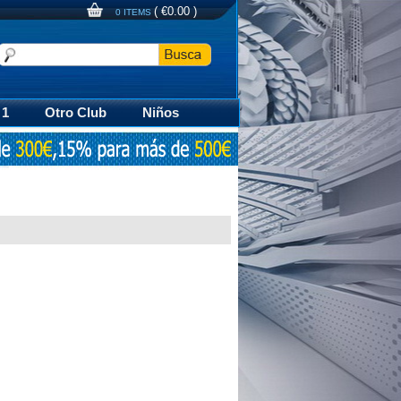
(
€0.00
)
0 ITEMS
 1
Otro Club
Niños