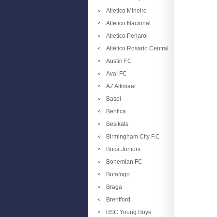
Atletico Mineiro
Atletico Nacional
Atletico Penarol
Atlético Rosario Central
Austin FC
Avaí FC
AZ Alkmaar
Basel
Benfica
Besikats
Birmingham City F.C
Boca Juniors
Bohemian FC
Botafogo
Braga
Brentford
BSC Young Boys