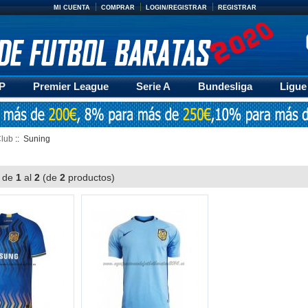
MI CUENTA
COMPRAR
LOGIN/REGISTRAR
REGISTRAR
FP
Premier League
Serie A
Bundesliga
Ligue
orios
Entrenamiento
Retro
Chandal
POLO
Club
:: Suning
 de
1
al
2
(de
2
productos)