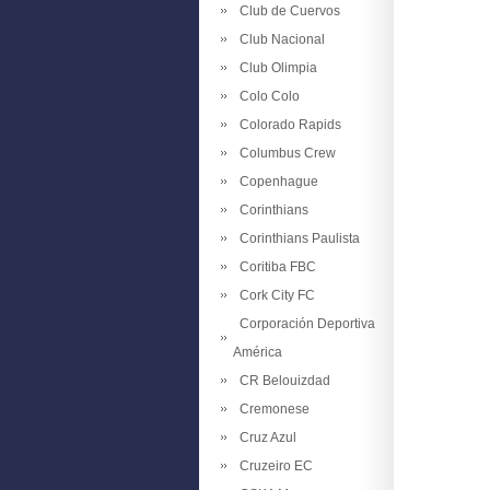
Club de Cuervos
Club Nacional
Club Olimpia
Colo Colo
Colorado Rapids
Columbus Crew
Copenhague
Corinthians
Corinthians Paulista
Coritiba FBC
Cork City FC
Corporación Deportiva
América
CR Belouizdad
Cremonese
Cruz Azul
Cruzeiro EC