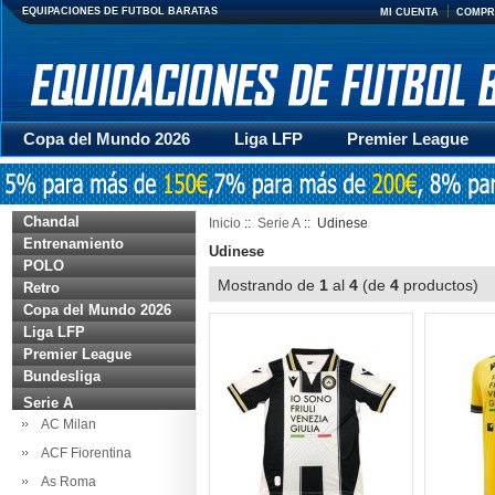
EQUIPACIONES DE FUTBOL BARATAS
MI CUENTA
COMPR
Copa del Mundo 2026
Liga LFP
Premier League
Mujer
Otras series
Accesorios
Entrenamiento
Chandal
Inicio
::
Serie A
:: Udinese
Entrenamiento
Udinese
POLO
Mostrando de
1
al
4
(de
4
productos
Retro
Copa del Mundo 2026
Liga LFP
Premier League
Bundesliga
Serie A
AC Milan
ACF Fiorentina
As Roma