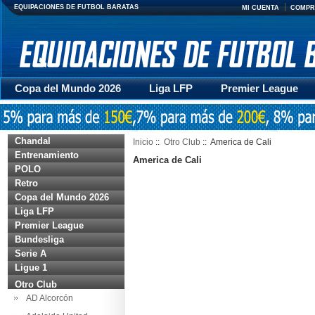
EQUIPACIONES DE FUTBOL BARATAS
MI CUENTA
COMPR
Copa del Mundo 2026
Liga LFP
Premier League
Mujer
Otras series
Accesorios
Entrenamiento
Chandal
Inicio
::
Otro Club
:: America de Cali
Entrenamiento
America de Cali
POLO
Retro
Copa del Mundo 2026
Liga LFP
Premier League
Bundesliga
Serie A
Ligue 1
Otro Club
AD Alcorcón