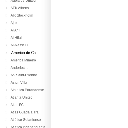
Adelaide United
AEK Athens
AIK Stockholm
Ajax
Al Ahli
Al Hilal
Al-Nassr FC
America de Cali
America Mineiro
Anderlecht
AS Saint-Étienne
Aston Villa
Athletico Paranaense
Atlanta United
Atlas FC
Atlas Guadalajara
Atlético Goianiense
Atletico Independiente