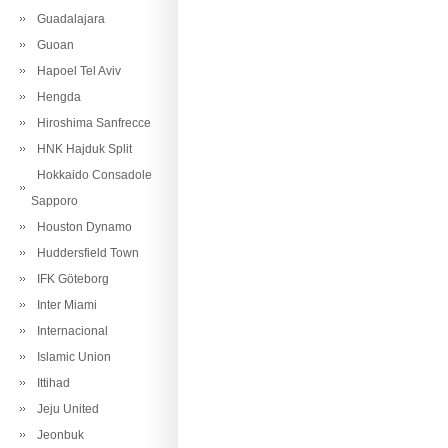
Guadalajara
Guoan
Hapoel Tel Aviv
Hengda
Hiroshima Sanfrecce
HNK Hajduk Split
Hokkaido Consadole
Sapporo
Houston Dynamo
Huddersfield Town
IFK Göteborg
Inter Miami
Internacional
Islamic Union
Ittihad
Jeju United
Jeonbuk