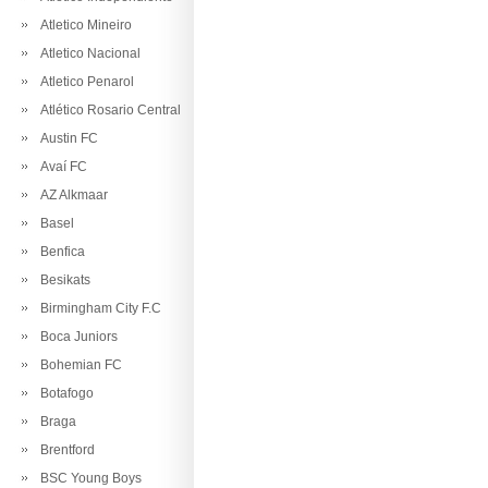
Atletico Mineiro
Atletico Nacional
Atletico Penarol
Atlético Rosario Central
Austin FC
Avaí FC
AZ Alkmaar
Basel
Benfica
Besikats
Birmingham City F.C
Boca Juniors
Bohemian FC
Botafogo
Braga
Brentford
BSC Young Boys