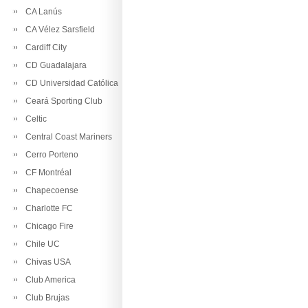
CA Lanús
CA Vélez Sarsfield
Cardiff City
CD Guadalajara
CD Universidad Católica
Ceará Sporting Club
Celtic
Central Coast Mariners
Cerro Porteno
CF Montréal
Chapecoense
Charlotte FC
Chicago Fire
Chile UC
Chivas USA
Club America
Club Brujas