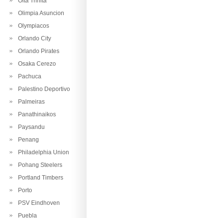
Oita Trinita
Olimpia Asuncion
Olympiacos
Orlando City
Orlando Pirates
Osaka Cerezo
Pachuca
Palestino Deportivo
Palmeiras
Panathinaikos
Paysandu
Penang
Philadelphia Union
Pohang Steelers
Portland Timbers
Porto
PSV Eindhoven
Puebla