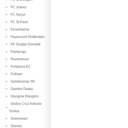
FC Juárez
FC Seoul
FC St Pauli
Fenerbahce
Feyenoord Rotterdam
FK Shajtar Donetsk
Flamengo
Fluminense
Fortaleza EC
Fulham
Galatasaray SK
Gamba Osaka
Glasgow Rangers
Godoy Cruz Antonio
Tomba
Greentown
Gremio