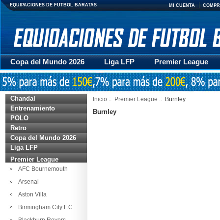
EQUIPACIONES DE FUTBOL BARATAS
MI CUENTA
COMPR
Copa del Mundo 2026
Liga LFP
Premier League
Mujer
Otras series
Accesorios
Entrenamiento
Chandal
Inicio
::
Premier League
:: Burnley
Entrenamiento
Burnley
POLO
Retro
Copa del Mundo 2026
Liga LFP
Premier League
AFC Bournemouth
Arsenal
Aston Villa
Birmingham City F.C