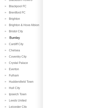
Blackburn Rovers
Blackpool FC
Brentford FC
Brighton
Brighton & Hove Albion
Bristol City
Burnley
Cardiff City
Chelsea
Coventry City
Crystal Palace
Everton
Fulham
Huddersfield Town
Hull City
Ipswich Town
Leeds United
Leicester City