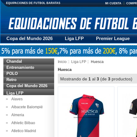
EQUIPACIONES DE FUTBOL BARATAS
MI CUENTA
COMPR
Copa del Mundo 2026
Liga LFP
Premier League
Mujer
Otras series
Accesorios
Entrenamiento
Chandal
Inicio
::
Liga LFP
:: Huesca
Entrenamiento
Huesca
POLO
Mostrando de
1
al
3
(de
3
productos
Retro
Copa del Mundo 2026
Liga LFP
Alaves
Albacete Balompié
Almeria
Athletic Bilbao
Atletico Madrid