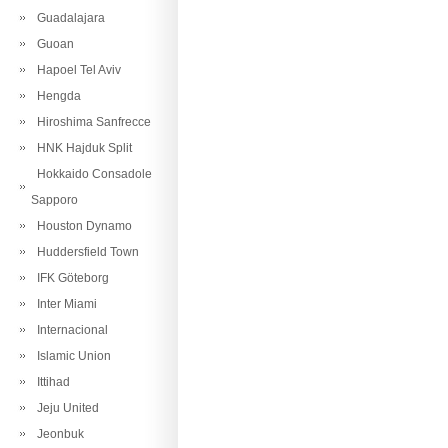
Guadalajara
Guoan
Hapoel Tel Aviv
Hengda
Hiroshima Sanfrecce
HNK Hajduk Split
Hokkaido Consadole
Sapporo
Houston Dynamo
Huddersfield Town
IFK Göteborg
Inter Miami
Internacional
Islamic Union
Ittihad
Jeju United
Jeonbuk