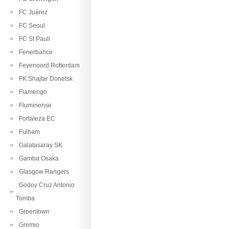
FC Juárez
FC Seoul
FC St Pauli
Fenerbahce
Feyenoord Rotterdam
FK Shajtar Donetsk
Flamengo
Fluminense
Fortaleza EC
Fulham
Galatasaray SK
Gamba Osaka
Glasgow Rangers
Godoy Cruz Antonio
Tomba
Greentown
Gremio