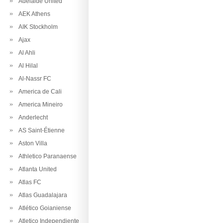
Adelaide United
AEK Athens
AIK Stockholm
Ajax
Al Ahli
Al Hilal
Al-Nassr FC
America de Cali
America Mineiro
Anderlecht
AS Saint-Étienne
Aston Villa
Athletico Paranaense
Atlanta United
Atlas FC
Atlas Guadalajara
Atlético Goianiense
Atletico Independiente