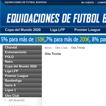
EQUIPACIONES DE FUTBOL BARATAS
MI CUENTA
COMPR
Copa del Mundo 2026
Liga LFP
Premier League
Mujer
Otras series
Accesorios
Entrenamiento
Chandal
Inicio
::
Otro Club
:: Oita Trinita
Entrenamiento
Oita Trinita
POLO
Retro
Copa del Mundo 2026
Liga LFP
Premier League
Bundesliga
Serie A
Ligue 1
Otro Club
AD Alcorcón