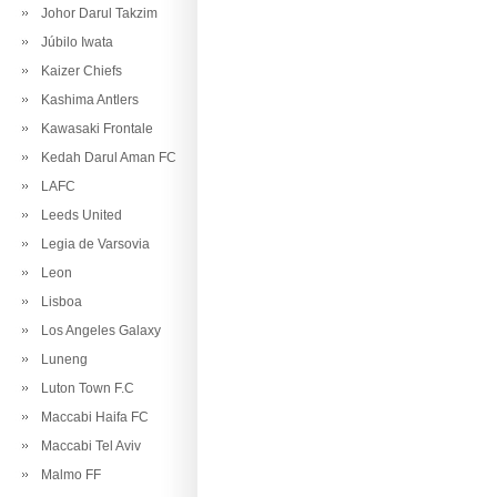
Johor Darul Takzim
Júbilo Iwata
Kaizer Chiefs
Kashima Antlers
Kawasaki Frontale
Kedah Darul Aman FC
LAFC
Leeds United
Legia de Varsovia
Leon
Lisboa
Los Angeles Galaxy
Luneng
Luton Town F.C
Maccabi Haifa FC
Maccabi Tel Aviv
Malmo FF