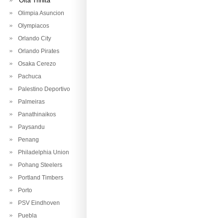
Oita Trinita
Olimpia Asuncion
Olympiacos
Orlando City
Orlando Pirates
Osaka Cerezo
Pachuca
Palestino Deportivo
Palmeiras
Panathinaikos
Paysandu
Penang
Philadelphia Union
Pohang Steelers
Portland Timbers
Porto
PSV Eindhoven
Puebla