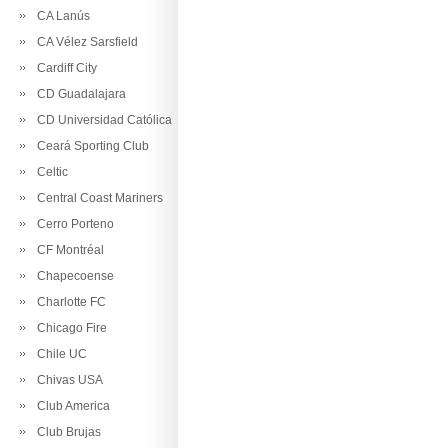
CA Lanús
CA Vélez Sarsfield
Cardiff City
CD Guadalajara
CD Universidad Católica
Ceará Sporting Club
Celtic
Central Coast Mariners
Cerro Porteno
CF Montréal
Chapecoense
Charlotte FC
Chicago Fire
Chile UC
Chivas USA
Club America
Club Brujas