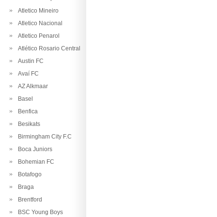
Atletico Mineiro
Atletico Nacional
Atletico Penarol
Atlético Rosario Central
Austin FC
Avaí FC
AZ Alkmaar
Basel
Benfica
Besikats
Birmingham City F.C
Boca Juniors
Bohemian FC
Botafogo
Braga
Brentford
BSC Young Boys