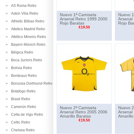
AS Roma Retro
Aston Villa Retro
Nuevo 1ª Camiseta
Nuevo 1
Arsenal Retro 1999 2000
Arsenal
Athletic Bilbao Retro
Rojo Baratas
Rojo Ba
€19.50
Atletico Madrid Retro
Atlético Mineiro Retro
Bayern Múnich Retro
Bélgica Retro
Boca Juniors Retro
Bolivia Retro
Bordeaux Retro
Borussia Dortmund Retro
Botafogo Retro
Brasil Retro
Camerún Retro
Nuevo 2ª Camiseta
Nuevo 2
Arsenal Retro 2005 2006
Arsenal
Celta de Vigo Retro
Amarillo Baratas
Amarillo
€19.50
Celtic Retro
Chelsea Retro