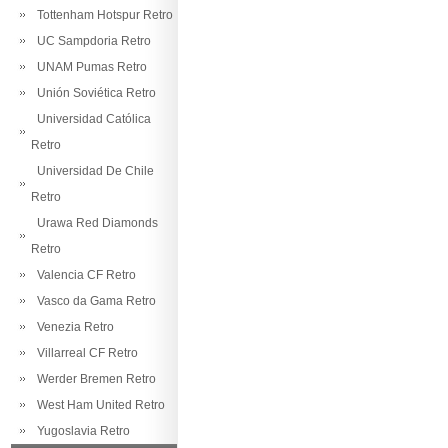
Tottenham Hotspur Retro
UC Sampdoria Retro
UNAM Pumas Retro
Unión Soviética Retro
Universidad Católica
Retro
Universidad De Chile
Retro
Urawa Red Diamonds
Retro
Valencia CF Retro
Vasco da Gama Retro
Venezia Retro
Villarreal CF Retro
Werder Bremen Retro
West Ham United Retro
Yugoslavia Retro