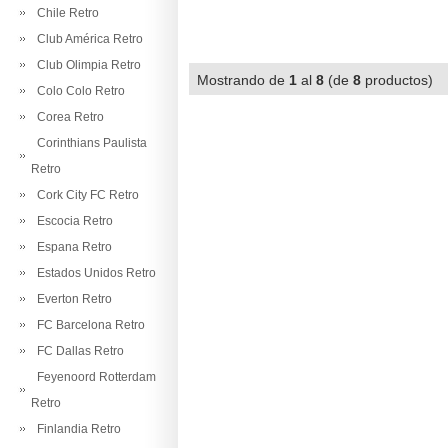
Chile Retro
Club América Retro
Club Olimpia Retro
Mostrando de
1
al
8
(de
8
productos
Colo Colo Retro
Corea Retro
Corinthians Paulista
Retro
Cork City FC Retro
Escocia Retro
Espana Retro
Estados Unidos Retro
Everton Retro
FC Barcelona Retro
FC Dallas Retro
Feyenoord Rotterdam
Retro
Finlandia Retro