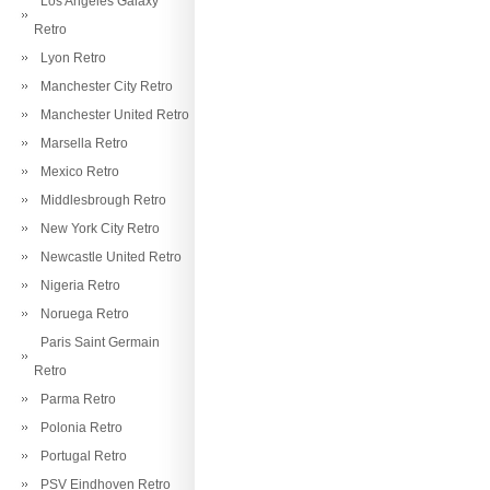
Los Angeles Galaxy
Retro
Lyon Retro
Manchester City Retro
Manchester United Retro
Marsella Retro
Mexico Retro
Middlesbrough Retro
New York City Retro
Newcastle United Retro
Nigeria Retro
Noruega Retro
Paris Saint Germain
Retro
Parma Retro
Polonia Retro
Portugal Retro
PSV Eindhoven Retro