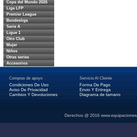
Copa del Mundo 2026
Liga LFP
Premier League
Bundesliga
Serie A
Ligue 1
Otro Club
Mujer
Niños
Otras series
Accesorios
Compras de apoyo
Servicio Al Cliente
Condiciones De Uso
Forma De Pago
Aviso De Privacidad
Envio Y Entrega
Cambios Y Devoluciones
Diagrama de tamano
Derechos @ 2016
www.equipaciones